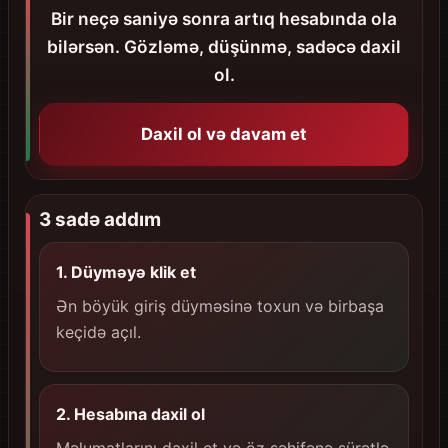
Bir neçə saniyə sonra artıq hesabında ola
bilərsən. Gözləmə, düşünmə, sadəcə daxil
ol.
Daxil ol və davam et
3 sadə addım
1. Düyməyə klik et
Ən böyük giriş düyməsinə toxun və birbaşa
keçidə açıl.
2. Hesabına daxil ol
Məlumatlarını daxil et və öz səhifənə sürətlə