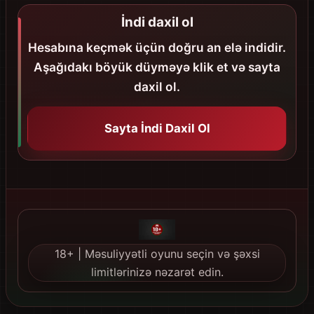
İndi daxil ol
Hesabına keçmək üçün doğru an elə indidir.
Aşağıdakı böyük düyməyə klik et və sayta
daxil ol.
Sayta İndi Daxil Ol
18+ | Məsuliyyətli oyunu seçin və şəxsi
limitlərinizə nəzarət edin.